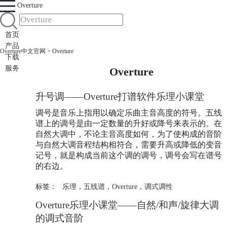
Overture
首页
产品
Overture中文官网
>
Overture
下载
服务
Overture
升号调——
Overture
打谱软件乐理小课堂
调号是音乐上指用以确定乐曲主音高度的符号。五线
谱上的调号是由一定数量的升好或降号来表示的。在
自然大调中，不论主音高度如何，为了使构成的音阶
与自然大调音程结构相符合，需要升高或降低的变音
记号，就是构成当前这个调的调号，调号会写在谱号
的右边。
标签：
乐理
，
五线谱
，
Overture
，
调式调性
Overture
乐理小课堂——自然/和声/旋律大调
的调式音阶