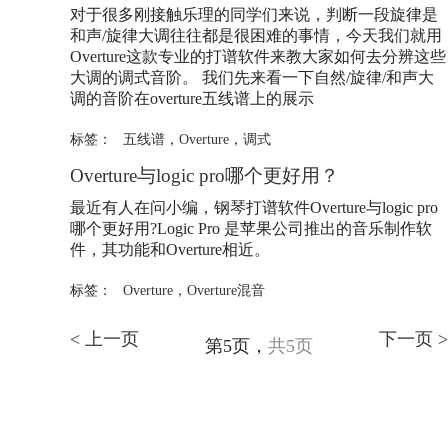
对于很多刚接触乐理的同学们来说，判断一段旋律是
和声/旋律大调往往都是很困难的事情，今天我们就用
Overture
这款专业的打谱软件来教大家如何去分辨这些
大调的调式音阶。 我们先来看一下自然/旋律/和声大
调的音阶在overture五线谱上的展示
标签：
五线谱
，
Overture
，
调式
Overture
与logic pro哪个更好用？
最近有人在问小编，钢琴打谱软件
Overture
与logic pro
哪个更好用?Logic Pro 是苹果公司推出的音乐制作软
件，其功能和
Overture
相近。
标签：
Overture
，
Overture混音
< 上一页
下一页 >
第5页，
共5页