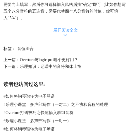
需要向上填写，然后你可选择输入风格后按“确定”即可（比如你想写
五个八分音符的五连音，需要代替四个八分音符的时值，你可填
入“5/4”）。
以上就是通过
打谱软件
Overture来实现的音组问题。我们希望能够帮
展开阅读全文
助大家更多的了解Overture，更多的提高自己的打谱效率。
︾
标签：
音值组合
上一篇：
Overture与logic pro哪个更好用？
下一篇：
乐理知识：记谱中的音符和休止符
读者也访问过这里:
#
如何将钢琴谱转为电子琴谱
#
乐理小课堂—多声部写作（一对二）之不协和音程的处理
#
Overture打谱技巧之快速输入群组音符
#
乐理小课堂—多声部写作（一对一）
#
如何将钢琴谱转为电子琴谱