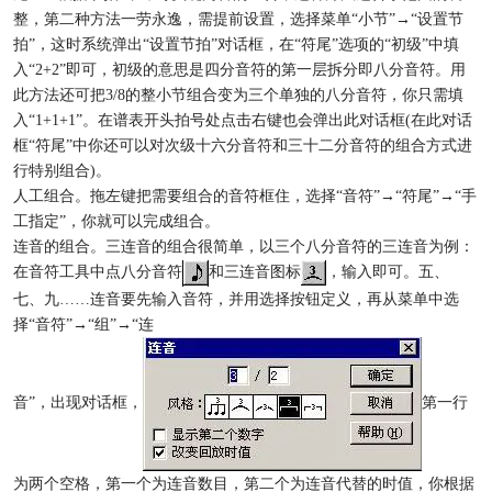
整，第二种方法一劳永逸，需提前设置，选择菜单“小节”→“设置节
拍”，这时系统弹出“设置节拍”对话框，在“符尾”选项的“初级”中填
入“2+2”即可，初级的意思是四分音符的第一层拆分即八分音符。用
此方法还可把3/8的整小节组合变为三个单独的八分音符，你只需填
入“1+1+1”。在谱表开头拍号处点击右键也会弹出此对话框(在此对话
框“符尾”中你还可以对次级十六分音符和三十二分音符的组合方式进
行特别组合)。
人工组合。拖左键把需要组合的音符框住，选择“音符”→“符尾”→“手
工指定”，你就可以完成组合。
连音的组合。三连音的组合很简单，以三个八分音符的三连音为例：
在音符工具中点八分音符
和三连音图标
，输入即可。五、
七、九……连音要先输入音符，并用选择按钮定义，再从菜单中选
择“音符”→“组”→“连
音”，出现对话框，
第一行
为两个空格，第一个为连音数目，第二个为连音代替的时值，你根据