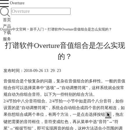
Overture
首页
产品
Overture中文官网
>
新手入门
> 打谱软件Overture音值组合是怎么实现的？
下载
服务
打谱软件Overture音值组合是怎么实现
的？
发布时间：2018-09-26 13: 29: 23
音值组合是个较复杂的问题，复杂在音值组合的多样性。一般的音值
组合你可以选择菜单中“选项”→“自动调整符尾”，这样系统就会按常
规自动为你组合音符。以下为一些特别的组合方法。
2/4节拍中八分音符组合。2/4节拍一小节中如是四个八分音符，如你
设置的是“自动调整符尾”，系统会自动组合成四个音的符尾相连，如
果你想组合成两个单位，有两个方法，一是点击选择按钮
，拖左
键把需要的音符框住，音符变成红色，再从菜单中选“音符”→“符
尾”→“根据节拍”，即可实现两音的组合，这种方法适合小范围的调