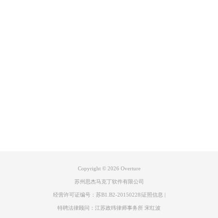
产品专区
支持
关于
联系我们
Copyright © 2026
Overture
苏州思杰马克丁软件有限公司
经营许可证编号：苏B1.B2-20150228
|
证照信息
|
特聘法律顾问：江苏政纬律师事务所 宋红波