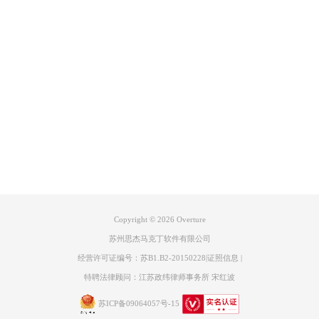
产品专区
支持
关于
联系我们
Copyright © 2026
Overture
苏州思杰马克丁软件有限公司
经营许可证编号：苏B1.B2-20150228
|
证照信息
|
特聘法律顾问：江苏政纬律师事务所 宋红波
苏ICP备09064057号-15