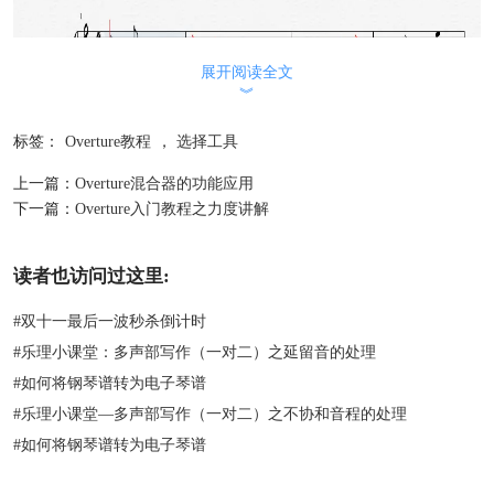
展开阅读全文
︾
标签：
Overture教程
，
选择工具
上一篇：
Overture混合器的功能应用
下一篇：
Overture入门教程之力度讲解
读者也访问过这里:
选择连续的符号，在
Score视图
中选择连续的音符和符号，使用Shift
键，可以通过在所有需要的符号周围拖动一个矩形来选择连续的符
#
双十一最后一波秒杀倒计时
号。这个选择包括任何一个长方形的符号。
#
乐理小课堂：多声部写作（一对二）之延留音的处理
Hand Tool 可以根据实际情况，控制水平移动或垂直移动。Scale Tool
#
如何将钢琴谱转为电子琴谱
可以使用来调整音符、杆、谱号和动力学。Zoom Tool 可以放大或缩
小整个区域或者所选区域。
#
乐理小课堂—多声部写作（一对二）之不协和音程的处理
关于选择工具的讲解就介绍那么多啦，可以自己动手测试发现，感兴
#
如何将钢琴谱转为电子琴谱
趣的小伙伴也可以来一起交流，随时关注
Overture 官方中文网站
哦。