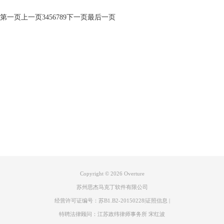
第一页
上一页
3
4
5
6
7
8
9
下一页
最后一页
产品专区
支持
关于
联系我们
Copyright © 2026
Overture
苏州思杰马克丁软件有限公司
经营许可证编号：苏B1.B2-20150228
|
证照信息
|
特聘法律顾问：江苏政纬律师事务所 宋红波