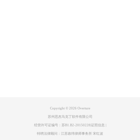
图3：琴键图
这就是音名和唱名的基础常识，大家都了解了吗？其实，想要学会钢
产品专区
琴，这些基础乐理知识必须要了解并且牢记哦!当你完全掌握了这些
乐理知识之后，就需要一款钢琴新手入门软件来帮助你成为大神！而
支持
overture
作为钢琴初学者热捧的一款入门软件，有着强大的专业功能
和简单方便的操作性，是新手必入的一款软件。
关于
联系我们
Copyright © 2026
Overture
苏州思杰马克丁软件有限公司
经营许可证编号：苏B1.B2-20150228
|
证照信息
|
特聘法律顾问：江苏政纬律师事务所 宋红波