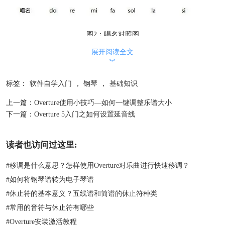
图2：唱名对照图
展开阅读全文
现在市面上常见的钢琴一般都是88个琴键，36个黑键，52个白键。每
︾
组琴键都包含7个白键，5个黑键，7个白键表达七个基本音级名称,5个
黑键填充白键之间的半音，每组的12个琴键，相邻之间音程距离都相
标签：
软件自学入门
，
钢琴
，
基础知识
同，都是半音，这也就是所谓的“十二平均律”。
上一篇：
Overture使用小技巧—如何一键调整乐谱大小
下一篇：
Overture 5入门之如何设置延音线
读者也访问过这里:
#
移调是什么意思？怎样使用Overture对乐曲进行快速移调？
#
如何将钢琴谱转为电子琴谱
#
休止符的基本意义？五线谱和简谱的休止符种类
#
常用的音符与休止符有哪些
#
Overture安装激活教程