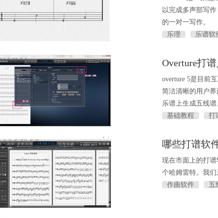
以完成多声部写作，
的一对一写作。
乐理
乐谱软
Overtur
overture 
简洁清晰的用户界
乐谱上生成五线谱
基础教程
打
哪些打谱软
现在市面上的打谱
个哈姆雷特。我们
作曲软件
五