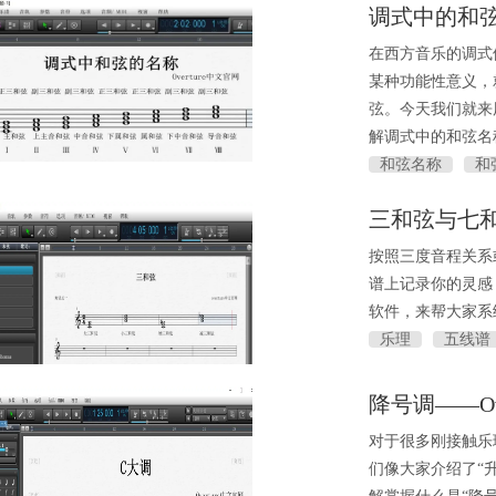
调式中的和弦
在西方音乐的调式
某种功能性意义，
弦。今天我们就来
解调式中的和弦名
和弦名称
和
三和弦与七和弦
按照三度音程关系
谱上记录你的灵感，
软件，来帮大家系
乐理
五线谱
降号调——Ov
对于很多刚接触乐
们像大家介绍了“升