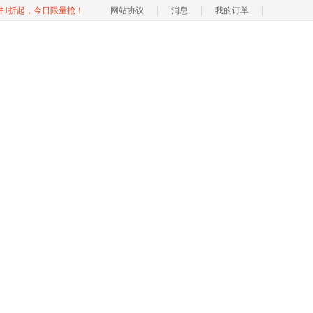
软件1折起，今日限量抢！
网站协议
消息
我的订单
e 服务中心