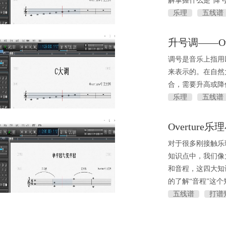
解掌握什么是“降号
乐理
五线谱
升号调——Ov
调号是音乐上指用
来表示的。在自然
合，需要升高或降
乐理
五线谱
Overtur
对于很多刚接触乐
知识点中，我们像
和音程，这四大知识
的了解“音程”这
五线谱
打谱