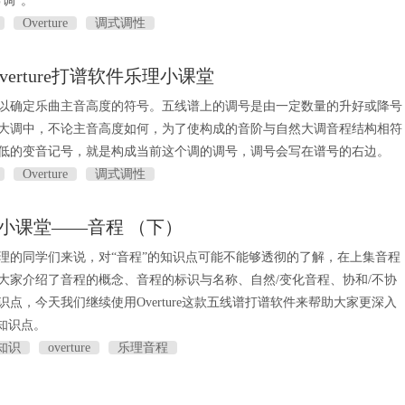
调”。
Overture
调式调性
erture打谱软件乐理小课堂
以确定乐曲主音高度的符号。五线谱上的调号是由一定数量的升好或降号
大调中，不论主音高度如何，为了使构成的音阶与自然大调音程结构相符
低的变音记号，就是构成当前这个调的调号，调号会写在谱号的右边。
Overture
调式调性
e乐理小课堂——音程 （下）
理的同学们来说，对“音程”的知识点可能不能够透彻的了解，在上集音程
大家介绍了音程的概念、音程的标识与名称、自然/变化音程、协和/不协
点，今天我们继续使用Overture这款五线谱打谱软件来帮助大家更深入
个知识点。
知识
overture
乐理音程