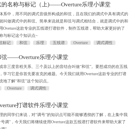
的名称与标记（上)——Overture乐理小课堂
体系中，用不同的调式音级所构成的和弦，且在我们的调式中具有调式的
就叫做调式中的和弦。简单来说就是和弦与调式相结合，就是调式中的和
用Oveture这款专业的五线谱打谱软件，制作五线谱，帮助大家更好的了
称与标记这个知识点~
弦标记
和弦
乐理
五线谱
Overture
调式调性
——Overture乐理小课堂
或非三度音程关系、三个及以上的音结合叫做“和弦”。要想成功的在五线
学习它是你首先要攻克的难题。今天我们就用Overture这款专业的打谱
统地了解“和弦”这个知识点。
Overture
调式调性
erture打谱软件乐理小课堂
理的同学们来说，对“调号”的知识点可能不能够透彻的了解，在上集中我
号调”，今天我们将继续使用Overture这款五线谱打谱软件来帮助大家了