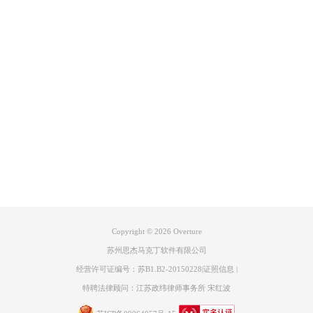
止符即可。
取消的话，可以右击选中，将符号隐形，也可以点击参数-隐藏休止
符。
产品专区
支持
关于
联系我们
Copyright © 2026
Overture
苏州思杰马克丁软件有限公司
经营许可证编号：苏B1.B2-20150228
|
证照信息
|
特聘法律顾问：江苏政纬律师事务所 宋红波