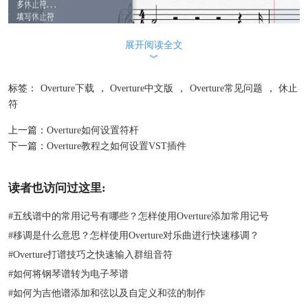
展开阅读全文
︾
参数-多休止符：可以创建多乐器休止。
标签：
Overture下载
，
Overture中文版
，
Overture常见问题
，
休止
符
上一篇：
Overture如何设置符杆
下一篇：
Overture教程之如何设置VST插件
读者也访问过这里:
#
五线谱中的常用记号有哪些？怎样使用Overture添加常用记号
#
移调是什么意思？怎样使用Overture对乐曲进行快速移调？
#
Overture打谱技巧之快速输入群组音符
#
如何将钢琴谱转为电子琴谱
#
如何为吉他谱添加和弦以及自定义和弦的制作
如果你想填写休止符，只需要在音符中选中，然后点击参数-填写休